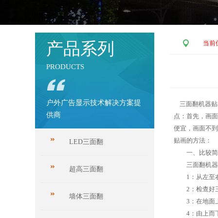
产品系列
当前
PRODUCTS
户外广告显示技术解决方案提
三面翻
机器贴
供商
点：首先，画面
便宜，画面不到
贴画的方法：
LED三面翻
一、比较简易
三面翻机器采
超高三面翻
1：从左至右
2：检查好三
墙体三面翻
3：在地面上
4：由上而下