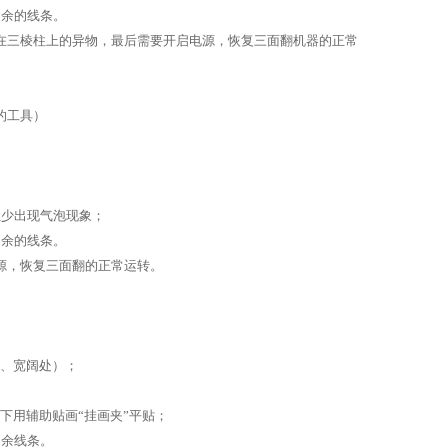
去多余的线条。
在三棱柱上的异物，最后需要开启电源，恢复三面翻机器的正常
的工具）
少出现气泡现象；
去多余的线条。
启电源，恢复三面翻的正常运转。
、宽阔处）；
用辅助贴画“挂画夹”平贴；
余线条。