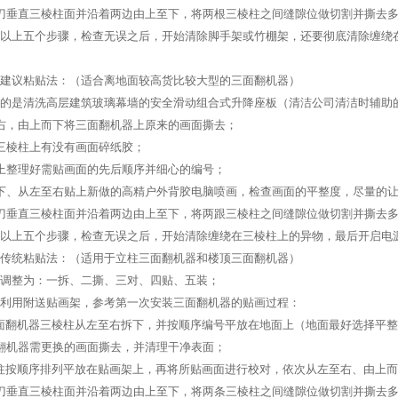
垂直三棱柱面并沿着两边由上至下，将两根三棱柱之间缝隙位做切割并撕
以上五个步骤，检查无误之后，开始清除脚手架或竹棚架，还要彻底清除缠绕
器建议粘贴法：（适合离地面较高货比较大型的三面翻机器）
的是清洗高层建筑玻璃幕墙的安全滑动组合式升降座板（清洁公司清洁时辅助
，由上而下将三面翻机器上原来的画面撕去；
棱柱上有没有画面碎纸胶；
整理好需贴画面的先后顺序并细心的编号；
、从左至右贴上新做的高精户外背胶电脑喷画，检查画面的平整度，尽量的让
垂直三棱柱面并沿着两边由上至下，将两跟三棱柱之间缝隙位做切割并撕
过以上五个步骤，检查无误之后，开始清除缠绕在三棱柱上的异物，最后开
器传统粘贴法：（适用于立柱三面翻机器和楼顶三面翻机器）
调整为：一拆、二撕、三对、四贴、五装；
用附送贴画架，参考第一次安装三面翻机器的贴画过程：
翻机器三棱柱从左至右拆下，并按顺序编号平放在地面上（地面最好选择平整
机器需更换的画面撕去，并清理干净表面；
按顺序排列平放在贴画架上，再将所贴画面进行校对，依次从左至右、由上而下
垂直三棱柱面并沿着两边由上至下，将两条三棱柱之间缝隙位做切割并撕去多