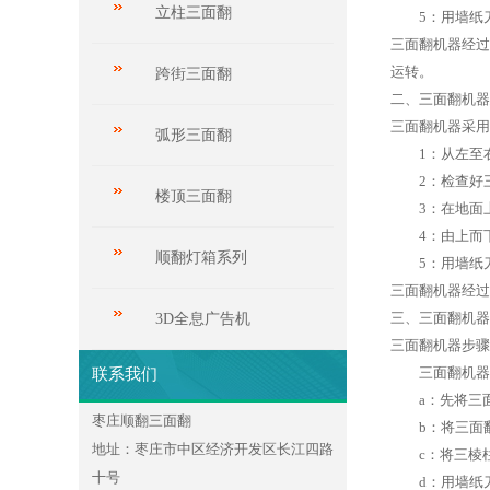
立柱三面翻
5：用墙纸刀
三面翻机器经过
运转。
跨街三面翻
二、三面翻机
三面翻机器采用
弧形三面翻
1：从左至右
2：检查好三
楼顶三面翻
3：在地面上
4：由上而下
顺翻灯箱系列
5：用墙纸刀
三面翻机器经
三、三面翻机
3D全息广告机
三面翻机器步骤
三面翻机器利
联系我们
a：先将三面
枣庄顺翻三面翻
b：将三面翻
地址：枣庄市中区经济开发区长江四路
c：将三棱柱
十号
d：用墙纸刀