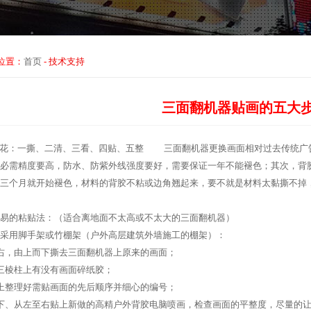
位置：
首页
-
技术支持
三面翻机器贴画的五大
花：一撕、二清、三看、四贴、五整 三面翻机器更换画面相对过去传统广
必需精度要高，防水、防紫外线强度要好，需要保证一年不能褪色；其次，背
三个月就开始褪色，材料的背胶不粘或边角翘起来，要不就是材料太黏撕不掉
的粘贴法：（适合离地面不太高或不太大的三面翻机器）
用脚手架或竹棚架（户外高层建筑外墙施工的棚架）：
，由上而下撕去三面翻机器上原来的画面；
棱柱上有没有画面碎纸胶；
整理好需贴画面的先后顺序并细心的编号；
、从左至右贴上新做的高精户外背胶电脑喷画，检查画面的平整度，尽量的让